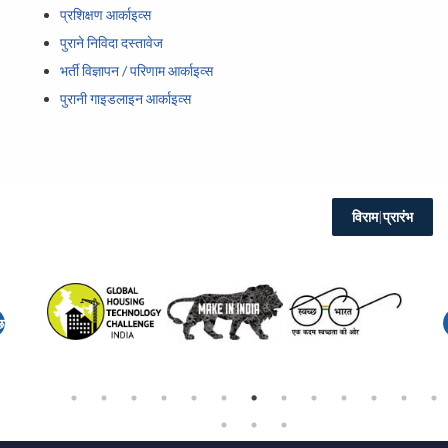
प्रशिक्षण आर्काइव्स
पुराने निविदा दस्तावेज
भर्ती विज्ञापन / परिणाम आर्काइव्स
पुरानी गाइडलाइन आर्काइव्स
विराम
|
प्रारंभ
छला