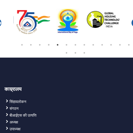
छला
काय़्रालय
सिंहावलोकन
संगठन
बीआईएस की उत्पत्ति
अध्यक्ष
उपाध्यक्ष